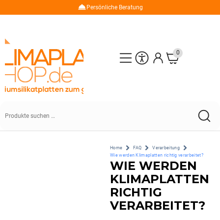
Persönliche Beratung
0
Home
FAQ
Verarbeitung
Wie werden Klimaplatten richtig verarbeitet?
WIE WERDEN
KLIMAPLATTEN
RICHTIG
VERARBEITET?