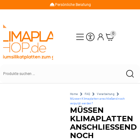
Persönliche Beratung
0
Home
FAQ
Verarbeitung
Müssen Klimaplatten anschließend noch
verputzt werden?
MÜSSEN
KLIMAPLATTEN
ANSCHLIESSEND N
OCH V