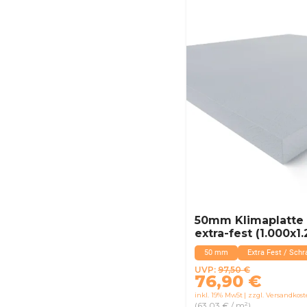
50mm Klimaplatte 
extra-fest (1.000x
50 mm
Extra Fest / Schr
Ursprünglicher
Aktueller
UVP:
97,50
€
76,90
€
Preis
Preis
inkl. 19% MwSt
zzgl. Versandkos
war:
ist:
(63,03 € / m²)