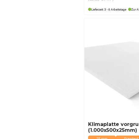
97,50 €
76,90 €.
Lieferzeit: 3 - 6 Arbeitstage
Zur A
Klimaplatte vorgru
(1.000x500x25mm)
25 mm
Standard