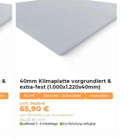
 &
40mm Klimaplatte vorgrundiert &
extra-fest (1.000x1.220x40mm)
ert
40 mm
Extra Fest / Schraubfest
vorgrundiert
Ursprünglicher
Aktueller
UVP:
76,50
€
65,90
€
Preis
Preis
inkl. 19% MwSt
zzgl. Versandkosten
war:
ist:
(54,02 € / m²)
76,50 €
65,90 €.
Lieferzeit: 3 - 6 Arbeitstage
Zur Abholung verfügbar