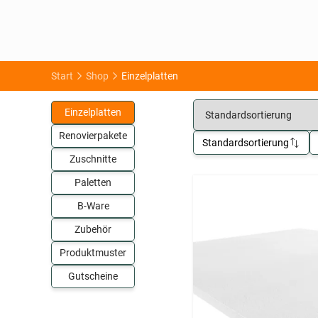
Start
Shop
Einzelplatten
Einzelplatten
Renovierpakete
Standardsortierung
Zuschnitte
Paletten
B-Ware
Zubehör
Produktmuster
Gutscheine