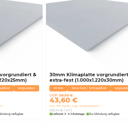
vorgrundiert &
30mm Klimaplatte vorgrundiert
1.220x25mm)
extra-fest (1.000x1.220x30mm)
aubfest
vorgrundiert
30 mm
Extra Fest / Schraubfest
vorgrundi
Ursprünglicher
Aktueller
UVP:
58,50
€
43,60
€
Preis
Preis
ten
inkl. 19% MwSt
zzgl. Versandkosten
war:
ist:
(35,74 € / m²)
58,50 €
43,60 €.
bholung verfügbar
Lieferzeit: 3 - 6 Arbeitstage
Zur Abholung verfügbar