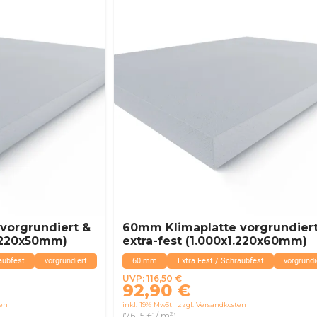
vorgrundiert &
60mm Klimaplatte vorgrundier
1.220x50mm)
extra-fest (1.000x1.220x60mm)
aubfest
vorgrundiert
60 mm
Extra Fest / Schraubfest
vorgrundi
Ursprünglicher
Aktueller
UVP:
116,50
€
92,90
€
Preis
Preis
ten
inkl. 19% MwSt
zzgl. Versandkosten
war:
ist:
(76,15 € / m²)