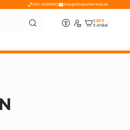
0201/83888860
shop@klimaplatten-shop.de
0,00
€
0 Artikel
EN