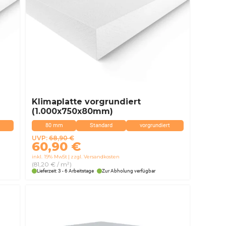
Klimaplatte vorgrundiert
(1.000x750x80mm)
80 mm
Standard
vorgrundiert
Ursprünglicher
Aktueller
UVP:
68,90
€
60,90
€
Preis
Preis
inkl. 19% MwSt
zzgl. Versandkosten
war:
ist:
(81,20 € / m²)
68,90 €
60,90 €.
Lieferzeit: 3 - 6 Arbeitstage
Zur Abholung verfügbar