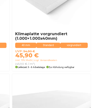
Klimaplatte vorgrundiert
(1.000×1.000x40mm)
40 mm
Standard
vorgrundiert
Ursprünglicher
Aktueller
UVP:
54,90
€
45,90
€
Preis
Preis
inkl. 19% MwSt
zzgl. Versandkosten
war:
ist:
(45,90 € / m²)
54,90 €
45,90 €.
Lieferzeit: 3 - 6 Arbeitstage
Zur Abholung verfügbar