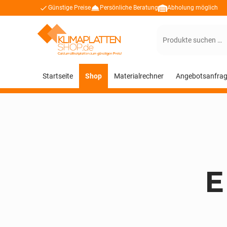
Günstige Preise
Persönliche Beratung
Abholung möglich
Suchen
nach:
Startseite
Shop
Materialrechner
Angebotsanfra
E