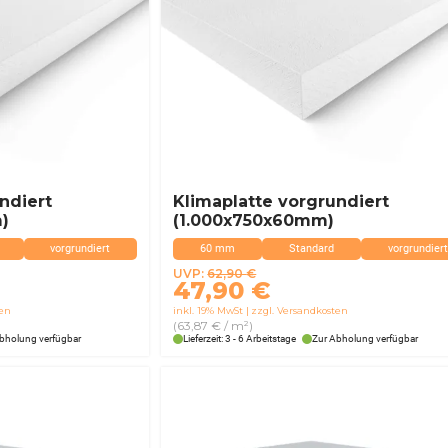
ndiert
Klimaplatte vorgrundiert
)
(1.000x750x60mm)
vorgrundiert
60 mm
Standard
vorgrundiert
Ursprünglicher
Aktueller
UVP:
62,90
€
47,90
€
Preis
Preis
ten
inkl. 19% MwSt
zzgl. Versandkosten
war:
ist:
(63,87 € / m²)
62,90 €
47,90 €.
bholung verfügbar
Lieferzeit: 3 - 6 Arbeitstage
Zur Abholung verfügbar