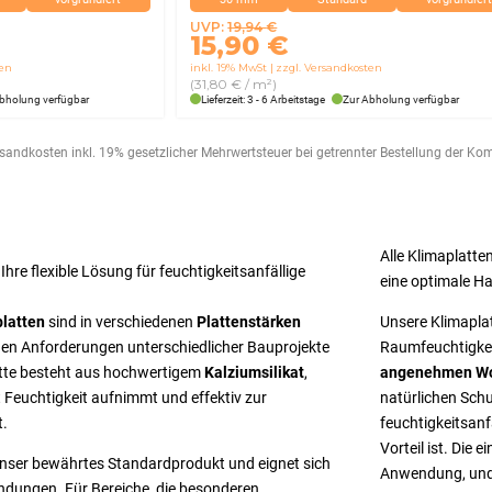
Ursprünglicher
Aktueller
UVP:
19,94
€
15,90
€
Preis
Preis
ten
inkl. 19% MwSt
zzgl. Versandkosten
war:
ist:
(31,80 € / m²)
19,94 €
15,90 €.
bholung verfügbar
Lieferzeit: 3 - 6 Arbeitstage
Zur Abholung verfügbar
ersandkosten inkl. 19% gesetzlicher Mehrwertsteuer bei getrennter Bestellung der K
Alle Klimaplatte
Ihre flexible Lösung für feuchtigkeitsanfällige
eine optimale H
platten
sind in verschiedenen
Plattenstärken
Unsere Klimaplat
hen Anforderungen unterschiedlicher Bauprojekte
Raumfeuchtigkei
atte besteht aus hochwertigem
Kalziumsilikat
,
angenehmen W
t Feuchtigkeit aufnimmt und effektiv zur
natürlichen Schu
t.
feuchtigkeitsan
Vorteil ist. Die 
unser bewährtes Standardprodukt und eignet sich
Anwendung, und
endungen. Für Bereiche, die besonderen