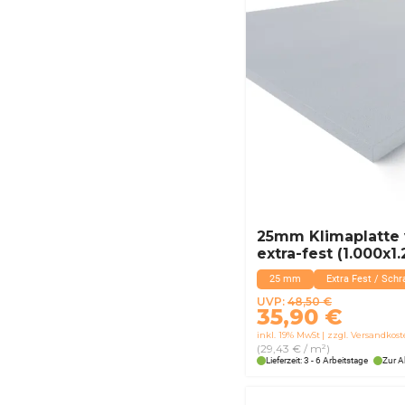
25mm Klimaplatte 
extra-fest (1.000x
25 mm
Extra Fest / Schr
Ursprünglicher
Aktueller
UVP:
48,50
€
35,90
€
Preis
Preis
inkl. 19% MwSt
zzgl. Versandkos
war:
ist:
(29,43 € / m²)
48,50 €
35,90 €.
Lieferzeit: 3 - 6 Arbeitstage
Zur A