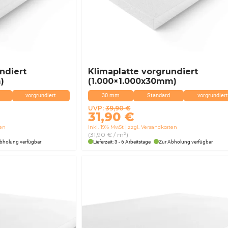
ndiert
Klimaplatte vorgrundiert
)
(1.000×1.000x30mm)
vorgrundiert
30 mm
Standard
vorgrundiert
Ursprünglicher
Aktueller
UVP:
39,90
€
31,90
€
Preis
Preis
ten
inkl. 19% MwSt
zzgl. Versandkosten
war:
ist:
(31,90 € / m²)
39,90 €
31,90 €.
bholung verfügbar
Lieferzeit: 3 - 6 Arbeitstage
Zur Abholung verfügbar