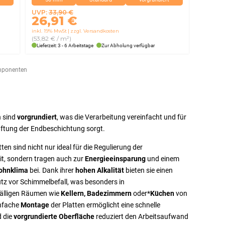
Ursprünglicher
Aktueller
UVP:
33,90
€
26,91
€
Preis
Preis
inkl. 19% MwSt
zzgl. Versandkosten
war:
ist:
(53,82 € / m²)
33,90 €
26,91 €.
Lieferzeit: 3 - 6 Arbeitstage
Zur Abholung verfügbar
omponenten
n sind
vorgrundiert
, was die Verarbeitung vereinfacht und für
aftung der Endbeschichtung sorgt.
ten sind nicht nur ideal für die Regulierung der
t, sondern tragen auch zur
Energieeinsparung
und einem
ohnklima
bei. Dank ihrer
hohen Alkalität
bieten sie einen
tz vor Schimmelbefall, was besonders in
fälligen Räumen wie
Kellern, Badezimmern
oder*
Küchen
von
einfache
Montage
der Platten ermöglicht eine schnelle
 die
vorgrundierte Oberfläche
reduziert den Arbeitsaufwand