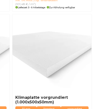
inkl. 19% MwSt
zzgl. Versandkosten
war:
ist:
(101,48 € / m²)
74,51 €
61,90 €.
Lieferzeit: 3 - 6 Arbeitstage
Zur Abholung verfügbar
Klimaplatte vorgrundiert
(1.000x500x50mm)
50 mm
Standard
vorgrundiert