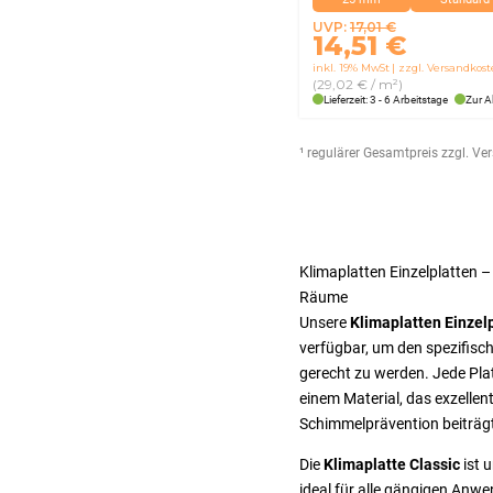
Ursprünglicher
Aktueller
UVP:
17,01
€
14,51
€
Preis
Preis
inkl. 19% MwSt
zzgl. Versandkos
war:
ist:
(29,02 € / m²)
17,01 €
14,51 €.
Lieferzeit: 3 - 6 Arbeitstage
Zur A
¹ regulärer Gesamtpreis zzgl. V
Klimaplatten Einzelplatten – 
Räume
Unsere
Klimaplatten Einzel
verfügbar, um den spezifisc
gerecht zu werden. Jede Pl
einem Material, das exzellen
Schimmelprävention beiträg
Die
Klimaplatte Classic
ist 
ideal für alle gängigen Anw