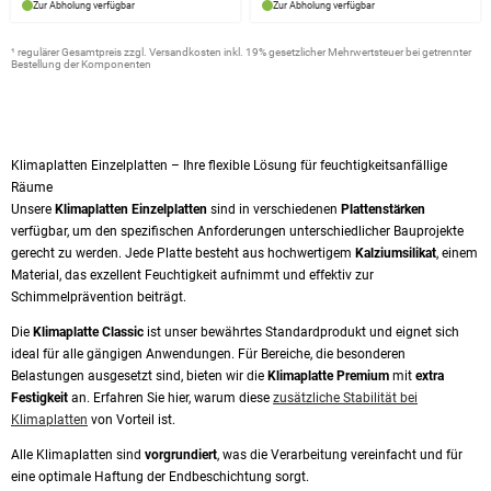
Zur Abholung verfügbar
Zur Abholung verfügbar
¹ regulärer Gesamtpreis zzgl. Versandkosten inkl. 19% gesetzlicher Mehrwertsteuer bei getrennter
Bestellung der Komponenten
Klimaplatten Einzelplatten – Ihre flexible Lösung für feuchtigkeitsanfällige
Räume
Unsere
Klimaplatten Einzelplatten
sind in verschiedenen
Plattenstärken
verfügbar, um den spezifischen Anforderungen unterschiedlicher Bauprojekte
gerecht zu werden. Jede Platte besteht aus hochwertigem
Kalziumsilikat
, einem
Material, das exzellent Feuchtigkeit aufnimmt und effektiv zur
Schimmelprävention beiträgt.
Die
Klimaplatte Classic
ist unser bewährtes Standardprodukt und eignet sich
ideal für alle gängigen Anwendungen. Für Bereiche, die besonderen
Belastungen ausgesetzt sind, bieten wir die
Klimaplatte Premium
mit
extra
Festigkeit
an. Erfahren Sie hier, warum diese
zusätzliche Stabilität bei
Klimaplatten
von Vorteil ist.
Alle Klimaplatten sind
vorgrundiert
, was die Verarbeitung vereinfacht und für
eine optimale Haftung der Endbeschichtung sorgt.