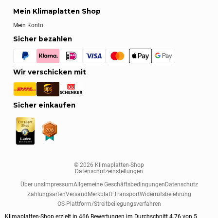
Mein Klimaplatten Shop
Mein Konto
Sicher bezahlen
Wir verschicken mit
Sicher einkaufen
© 2026 Klimaplatten-Shop
Datenschutzeinstellungen
Über uns
Impressum
Allgemeine Geschäftsbedingungen
Datenschutz
Zahlungsarten
Versand
Merkblatt Transport
Widerrufsbelehrung
OS-Plattform/Streitbeilegungsverfahren
Klimaplatten-Shop erzielt in
466
Bewertungen im Durchschnitt
4.76
von
5