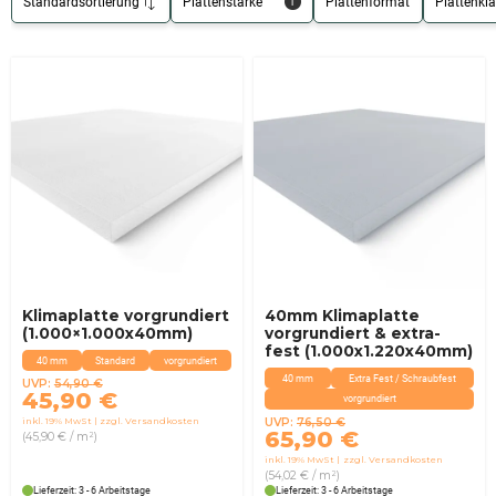
Standardsortierung
Plattenstärke
Plattenformat
Plattenkl
1
Klimaplatte vorgrundiert
40mm Klimaplatte
(1.000×1.000x40mm)
vorgrundiert & extra-
fest (1.000x1.220x40mm)
40 mm
Standard
vorgrundiert
40 mm
Extra Fest / Schraubfest
UVP:
54,90
€
Ursprünglicher
Aktueller
45,90
€
vorgrundiert
Preis
Preis
UVP:
76,50
€
inkl. 19% MwSt
zzgl. Versandkosten
Ursprünglicher
Aktueller
war:
ist:
65,90
€
(45,90 € / m²)
Preis
Preis
54,90 €
45,90 €.
inkl. 19% MwSt
zzgl. Versandkosten
war:
ist:
(54,02 € / m²)
76,50 €
65,90 €.
Lieferzeit: 3 - 6 Arbeitstage
Lieferzeit: 3 - 6 Arbeitstage