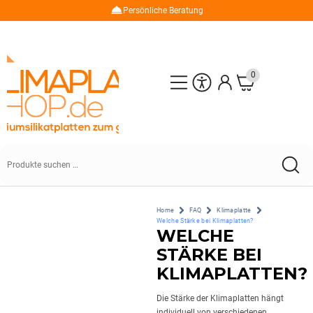
Persönliche Beratung
0
Home
FAQ
Klimaplatte
Welche Stärke bei Klimaplatten?
WELCHE
STÄRKE BEI
KLIMAPLATTEN?
Die Stärke der Klimaplatten hängt
individuell von verschiedenen