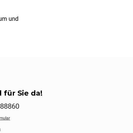
 um und
 für Sie da!
888860
mular
n