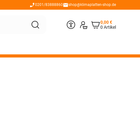
0201/83888860
shop@klimaplatten-shop.de
0,00
€
0 Artikel