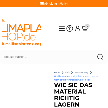
Abholung möglich
0
Home
FAQ
Verarbeitung
Wie Sie das Material richtig lagern wenn es
nicht sofort verarbeitet werden soll
WIE SIE DAS
MATERIAL
RICHTIG
LAGERN