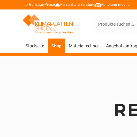
Günstige Preise
Persönliche Beratung
Abholung möglich
Suchen
nach:
Startseite
Shop
Materialrechner
Angebotsanfra
R