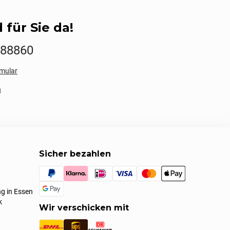
 für Sie da!
888860
mular
n
Sicher bezahlen
g in Essen
k
Wir verschicken mit