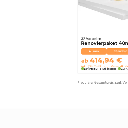
32 Varianten
Renovierpaket 4
40 mm
Standard
414,94
€
ab
inkl. 19% MwSt
zzgl. Versandkos
Lieferzeit: 3 - 6 Arbeitstage
Zur A
¹ regulärer Gesamtpreis zzgl. V