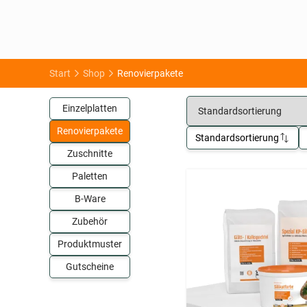
Start
Shop
Renovierpakete
Einzelplatten
Renovierpakete
Standardsortierung
Zuschnitte
Paletten
B-Ware
Zubehör
Produktmuster
Gutscheine