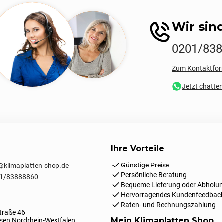
Wir sind
0201/83
Zum Kontaktfor
Jetzt chatte
Ihre Vorteile
Günstige Preise
klimaplatten-shop.de
Persönliche Beratung
1/83888860
Bequeme Lieferung oder Abholun
Hervorragendes Kundenfeedbac
Raten- und Rechnungszahlung
traße 46
Mein Klimaplatten Shop
en Nordrhein-Westfalen