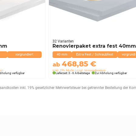
32 Varianten
0mm
Renovierpaket extra fest 40m
vorgrundiert
40 mm
Extra Fest / Schraubfest
vorgrundi
468,85
€
ab
ten
inkl. 19% MwSt
zzgl. Versandkosten
bholung verfügbar
Lieferzeit: 3 - 6 Arbeitstage
Zur Abholung verfügbar
ersandkosten inkl. 19% gesetzlicher Mehrwertsteuer bei getrennter Bestellung der K