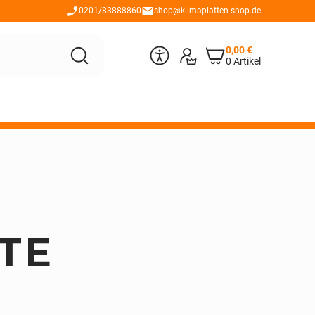
0201/83888860
shop@klimaplatten-shop.de
0,00
€
0 Artikel
TE