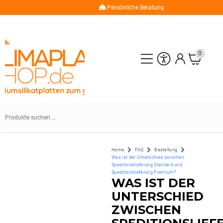
Persönliche Beratung
0
Home
FAQ
Bestellung
Was ist der Unterschied zwischen
Speditionslieferung Standard und
Speditionslieferung Premium?
WAS IST DER
UNTERSCHIED
ZWISCHEN