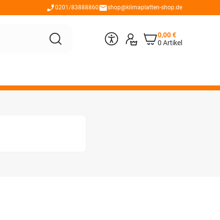
0201/83888860
shop@klimaplatten-shop.de
0,00
€
0 Artikel