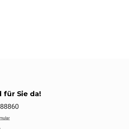
 für Sie da!
888860
mular
n