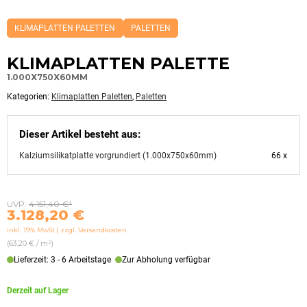
Dieses
KLIMAPLATTEN PALETTEN
PALETTEN
Produkt
ist
Kategorisiert
KLIMAPLATTEN PALETTE
als:
Klimaplatten
1.000X750X60MM
Paletten,Paletten
Kategorien:
Klimaplatten Paletten
,
Paletten
Dieser Artikel besteht aus:
Kalziumsilikatplatte vorgrundiert (1.000x750x60mm)
66 x
Ursprünglicher
Aktueller
UVP:
4.151,40
€
¹
3.128,20
€
Preis
Preis
inkl. 19% MwSt
zzgl. Versandkosten
war:
ist:
(63,20 € / m²)
4.151,40 €
3.128,20 €.
Lieferzeit: 3 - 6 Arbeitstage
Zur Abholung verfügbar
Derzeit auf Lager