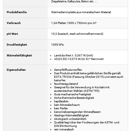
Ziegelsteine, Kalkputze, Beton etc. …
Produktfamilie
Wärmedämmplatte aus mineralischem Material
Verbrauch
1,34 Platten 1000 x 750mm pro m²
pH-Wert
10,3 (basisch, stark schimmelhemmend)
Druckfestigkeit
1000 kPa
Wärmeleitfähigkeit
Lambda Wert λ : 0,067 W/(mK)
λD(23,50) = 0,073 W/(m·K) * Nennwert
Eigenschaften
dampfdiffusionsoffen
Das Produkt enthält keine gefährlichen Stoffe gemäß
EOTA TR 034 (Fassung Oktober 2015) und setzt auch
keine frei.
feuchteregulierend
Geeignet für die Verwendung in Kontakt mit
austenitischen Stählen (ASTM 795)
Gute mechanische Festigkeit
Hohe thermische Beständigkeit
kapillaraktiv
kein Mineralschaum
kein Perlite
keine krebserregenden Mineralfasern
Niedrige Wärmeleitfähigkeit
ökologisch unbedenklich
Qualität liegt über den Forderungen der ASTM- und
DIN EN-Normung
rein mineralisch