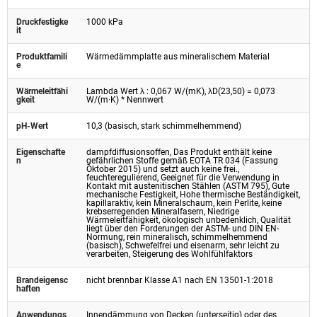
Druckfestigke
1000 kPa
it
Produktfamili
Wärmedämmplatte aus mineralischem Material
e
Wärmeleitfähi
Lambda Wert λ : 0,067 W/(mK), λD(23,50) = 0,073
gkeit
W/(m·K) * Nennwert
pH-Wert
10,3 (basisch, stark schimmelhemmend)
Eigenschafte
dampfdiffusionsoffen, Das Produkt enthält keine
n
gefährlichen Stoffe gemäß EOTA TR 034 (Fassung
Oktober 2015) und setzt auch keine frei.,
feuchteregulierend, Geeignet für die Verwendung in
Kontakt mit austenitischen Stählen (ASTM 795), Gute
mechanische Festigkeit, Hohe thermische Beständigkeit,
kapillaraktiv, kein Mineralschaum, kein Perlite, keine
krebserregenden Mineralfasern, Niedrige
Wärmeleitfähigkeit, ökologisch unbedenklich, Qualität
liegt über den Forderungen der ASTM- und DIN EN-
Normung, rein mineralisch, schimmelhemmend
(basisch), Schwefelfrei und eisenarm, sehr leicht zu
verarbeiten, Steigerung des Wohlfühlfaktors
Brandeigensc
nicht brennbar Klasse A1 nach EN 13501-1:2018
haften
Anwendungs
Innendämmung von Decken (unterseitig) oder des