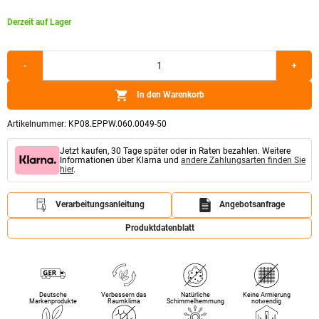
Derzeit auf Lager
Klimaplatten
-
+
Palette
(1.000x750x60mm)
Menge
In den Warenkorb
Artikelnummer:
KP08.EPPW.060.0049-50
Jetzt kaufen, 30 Tage später oder in Raten bezahlen. Weitere
Informationen über Klarna und
andere Zahlungsarten finden Sie
hier
.
Verarbeitungsanleitung
Angebotsanfrage
Produktdatenblatt
Deutsche
Verbessern das
Natürliche
Keine Armierung
Markenprodukte
Raumklima
Schimmelhemmung
notwendig