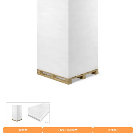
60 mm
750 x 1.000 mm
0,75 m²