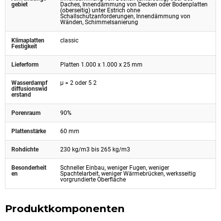
gebiet
Daches, Innendämmung von Decken oder Bodenplatten
(oberseitig) unter Estrich ohne
Schallschutzanforderungen, Innendämmung von
Wänden, Schimmelsanierung
Klimaplatten
classic
Festigkeit
Lieferform
Platten 1.000 x 1.000 x 25 mm
Wasserdampf
μ = 2 oder 5 2
diffusionswid
erstand
Porenraum
90%
Plattenstärke
60 mm
Rohdichte
230 kg/m3 bis 265 kg/m3
Besonderheit
Schneller Einbau, weniger Fugen, weniger
en
Spachtelarbeit, weniger Wärmebrücken, werksseitig
vorgrundierte Oberfläche
Produktkomponenten