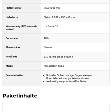
Plattenformat
750x1000 mm
Lieferform
Platten 1.000 x 750 x 60 mm
Wasserdampfdiffusionswid
μ = 2 oder 5 2
erstand
Porenraum
90%
Plattenstärke
60 mm
Rohdichte
230 kg/m3 bis 265 kg/m3
Marke
Klimaplatten-Shop
Besonderheiten
Schneller Einbau, weniger Fugen, weniger
Spachtelarbeit, weniger Wärmebrücken
werksseitig vorgrundierte Oberfläche
Paketinhalte