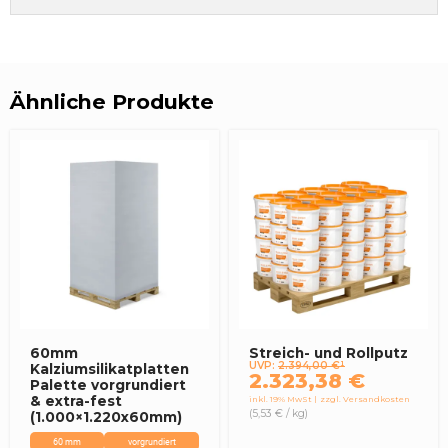
Ähnliche Produkte
60mm
Streich- und Rollputz
UVP:
2.394,00
€
¹
Ursprünglicher
Aktueller
Kalziumsilikatplatten
2.323,38
€
Palette vorgrundiert
Preis
Preis
& extra-fest
inkl. 19% MwSt
zzgl. Versandkosten
war:
ist:
(5,53 € / kg)
(1.000×1.220x60mm)
2.394,00 €
2.323,38 €.
60 mm
vorgrundiert