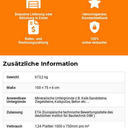
Bequeme Lieferung oder
Hervorragendes
Abholung in Essen
Kundenfeedback
Raten- und
100%
Rechnungszahlung
sicher einkaufen
Zusätzliche Information
Gewicht
673,2 kg
Maße
100 × 75 × 6 cm
Anwendbare
Mineralische Untergründe z.B. Kalk-Sandsteine,
Untergründe
Ziegelsteine, Kalkputze, Beton etc. …
Zulassung
ETA (Europäische technische Bewertungsstelle des
deutschen Institut für Bautechnik DIBt )
Verbrauch
1,34 Platten 1000 x 750mm pro m²