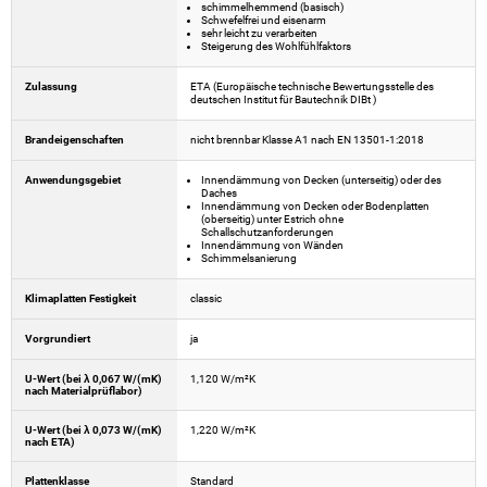
schimmelhemmend (basisch)
Schwefelfrei und eisenarm
sehr leicht zu verarbeiten
Steigerung des Wohlfühlfaktors
Zulassung
ETA (Europäische technische Bewertungsstelle des
deutschen Institut für Bautechnik DIBt )
Brandeigenschaften
nicht brennbar Klasse A1 nach EN 13501-1:2018
Anwendungsgebiet
Innendämmung von Decken (unterseitig) oder des
Daches
Innendämmung von Decken oder Bodenplatten
(oberseitig) unter Estrich ohne
Schallschutzanforderungen
Innendämmung von Wänden
Schimmelsanierung
Klimaplatten Festigkeit
classic
Vorgrundiert
ja
U-Wert (bei λ 0,067 W/(mK)
1,120 W/m²K
nach Materialprüflabor)
U-Wert (bei λ 0,073 W/(mK)
1,220 W/m²K
nach ETA)
Plattenklasse
Standard