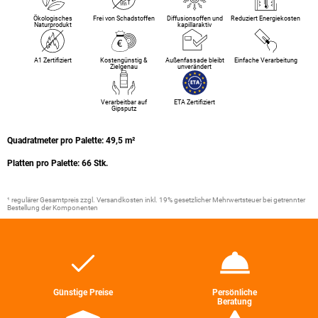
Ökologisches
Frei von Schadstoffen
Diffusionsoffen und
Reduziert Energiekosten
Naturprodukt
kapillaraktiv
A1 Zertifiziert
Kostengünstig &
Außenfassade bleibt
Einfache Verarbeitung
Zielgenau
unverändert
Verarbeitbar auf
ETA Zertifiziert
Gipsputz
Quadratmeter pro Palette: 49,5 m²
Platten pro Palette: 66 Stk.
¹ regulärer Gesamtpreis zzgl. Versandkosten inkl. 19% gesetzlicher Mehrwertsteuer bei getrennter
Bestellung der Komponenten
Günstige Preise
Persönliche
Beratung