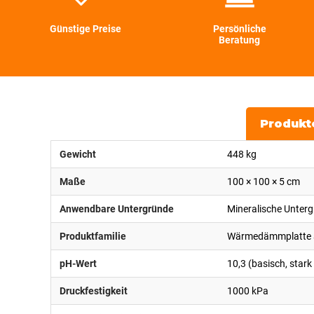
Günstige Preise
Persönliche
Beratung
Produkt
Gewicht
448 kg
Maße
100 × 100 × 5 cm
Anwendbare Untergründe
Mineralische Untergr
Produktfamilie
Wärmedämmplatte a
pH-Wert
10,3 (basisch, sta
Druckfestigkeit
1000 kPa