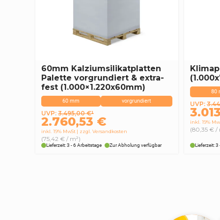
60mm Kalziumsilikatplatten
Klimap
Palette vorgrundiert & extra-
(1.000
fest (1.000×1.220x60mm)
80
60 mm
vorgrundiert
Urspr
Aktuel
UVP:
3.4
3.01
Ursprünglicher
Aktueller
UVP:
3.495,00
€
¹
Preis
Preis
2.760,53
€
Preis
Preis
inkl. 19% Mw
war:
ist:
(80,35 € /
inkl. 19% MwSt
zzgl. Versandkosten
war:
ist:
3.445
3.013,
(75,42 € / m²)
3.495,00 €
2.760,53 €.
Lieferzeit: 3 - 6 Arbeitstage
Zur Abholung verfügbar
Lieferzeit: 3