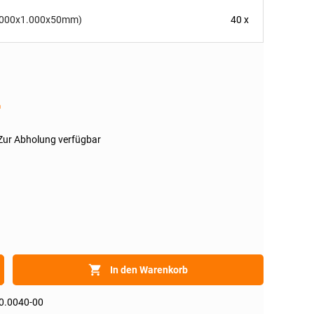
(1.000x1.000x50mm)
40 x
her
n
Zur Abholung verfügbar
In den Warenkorb
0.0040-00