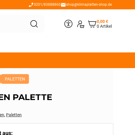
0201/83888860
shop@klimaplatten-shop.de
0,00
€
0 Artikel
PALETTEN
EN PALETTE
ten
,
Paletten
t aus: