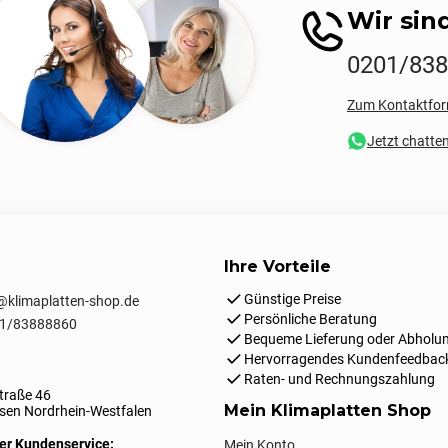
Wir sind
0201/83
Zum Kontaktfor
Jetzt chatte
Ihre Vorteile
Günstige Preise
klimaplatten-shop.de
Persönliche Beratung
1/83888860
Bequeme Lieferung oder Abholun
Hervorragendes Kundenfeedbac
Raten- und Rechnungszahlung
traße 46
Mein Klimaplatten Shop
en Nordrhein-Westfalen
er Kundenservice:
Mein Konto