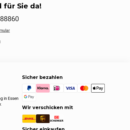
 für Sie da!
888860
mular
n
Sicher bezahlen
g in Essen
k
Wir verschicken mit
Sicher einkaufen