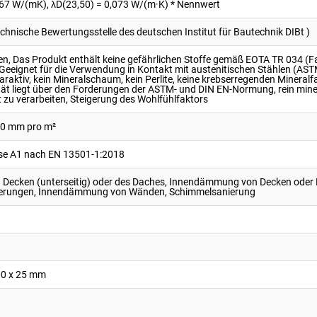
067 W/(mK), λD(23,50) = 0,073 W/(m·K) * Nennwert
chnische Bewertungsstelle des deutschen Institut für Bautechnik DIBt )
n, Das Produkt enthält keine gefährlichen Stoffe gemäß EOTA TR 034 (Fa
 Geeignet für die Verwendung in Kontakt mit austenitischen Stählen (AS
laraktiv, kein Mineralschaum, kein Perlite, keine krebserregenden Mineralf
tät liegt über den Forderungen der ASTM- und DIN EN-Normung, rein min
t zu verarbeiten, Steigerung des Wohlfühlfaktors
000 mm pro m²
sse A1 nach EN 13501-1:2018
ecken (unterseitig) oder des Daches, Innendämmung von Decken oder Bo
derungen, Innendämmung von Wänden, Schimmelsanierung
00 x 25 mm