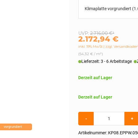
Klimaplatte vorgrundiert 
Ursprünglic
Aktueller
UVP:
2.716,00
€
¹
2.172,94
€
Preis
Preis
inkl. 19% MwSt
zzgl. Versandkoste
war:
ist:
(54,32 € / m²)
2.716,00 €
2.172,94 €.
Lieferzeit: 3 - 6 Arbeitstage
Derzeit auf Lager
Derzeit auf Lager
Klimaplatten
-
+
Palette
(1.000x1.000x50mm)
vorgrundiert
Menge
Artikelnummer:
KP08.EPPW.05