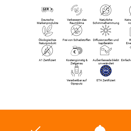
Deutsche
Verbessern das
Natürliche
Kein
Markenprodukte
Raumklima
Schimmelhemmung
n
Ökologisches
Frei von Schadstoffen
Diffusionsoffen und
R
Naturprodukt
kapillaraktiv
Ene
A1 Zertifiziert
Kostengünstig &
Außenfassade bleibt
Einfach
Zielgenau
unverändert
Verarbeitbar auf
ETA Zertifiziert
Gipsputz