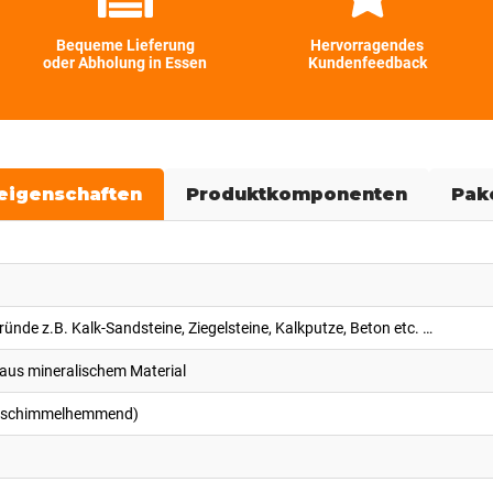
Bequeme Lieferung
Hervorragendes
oder Abholung in Essen
Kundenfeedback
eigenschaften
Produktkomponenten
Pak
ünde z.B. Kalk-Sandsteine, Ziegelsteine, Kalkputze, Beton etc. …
us mineralischem Material
rk schimmelhemmend)