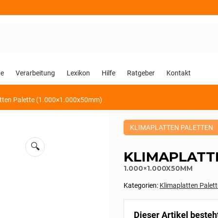
ge
Verarbeitung
Lexikon
Hilfe
Ratgeber
Kontakt
tten Palette (1.000×1.000x50mm)
Dieses
KLIMAPLATTEN PALETTEN
Produkt
ist
🔍
Kategorisiert
KLIMAPLATT
als:
Klimaplatten
1.000×1.000X50MM
Paletten,Paletten
Kategorien:
Klimaplatten Palet
Dieser Artikel besteh