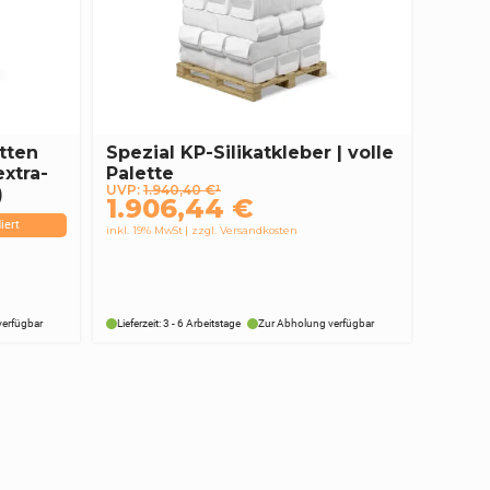
tten
Spezial KP-Silikatkleber | volle
extra-
Palette
Ursprünglicher
Aktueller
UVP:
1.940,40
€
¹
)
1.906,44
€
Preis
Preis
iert
inkl. 19% MwSt
zzgl. Versandkosten
war:
ist:
1.940,40 €
1.906,44 €.
verfügbar
Lieferzeit: 3 - 6 Arbeitstage
Zur Abholung verfügbar