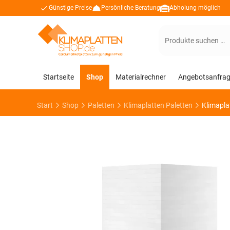
Günstige Preise
Persönliche Beratung
Abholung möglich
Suchen
nach:
Startseite
Shop
Materialrechner
Angebotsanfra
Start
Shop
Paletten
Klimaplatten Paletten
Klimapla