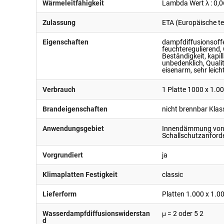
Wärmeleitfähigkeit
Lambda Wert λ : 0,
Zulassung
ETA (Europäische te
Eigenschaften
dampfdiffusionsoffe
feuchteregulierend,
Beständigkeit, kapil
unbedenklich, Quali
eisenarm, sehr leich
Verbrauch
1 Platte 1000 x 1.
Brandeigenschaften
nicht brennbar Kla
Anwendungsgebiet
Innendämmung von D
Schallschutzanfor
Vorgrundiert
ja
Klimaplatten Festigkeit
classic
Lieferform
Platten 1.000 x 1.0
Wasserdampfdiffusionswiderstan
μ = 2 oder 5 2
d