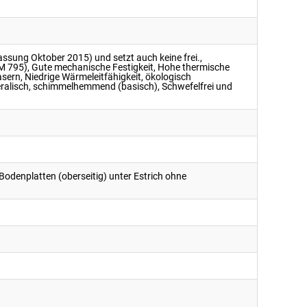
ssung Oktober 2015) und setzt auch keine frei.,
TM 795), Gute mechanische Festigkeit, Hohe thermische
asern, Niedrige Wärmeleitfähigkeit, ökologisch
eralisch, schimmelhemmend (basisch), Schwefelfrei und
denplatten (oberseitig) unter Estrich ohne