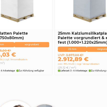
latten Palette
25mm Kalziumsilikatpla
x750x80mm)
Palette vorgrundiert & 
fest (1.000×1.220x25mm
 mm
vorgrundiert
25 mm
vorgrund
ünglicher
ler
45,00
€
¹
3,03
€
Ursprünglicher
Aktueller
UVP:
3.977,00
€
¹
2.912,89
€
St
zzgl. Versandkosten
Preis
Preis
 m²)
inkl. 19% MwSt
zzgl. Versandkosten
war:
ist:
,00 €
03 €.
(29,12 € / m²)
3.977,00 €
2.912,89 €.
 - 6 Arbeitstage
Zur Abholung verfügbar
Lieferzeit: 3 - 6 Arbeitstage
Zur Abholung 